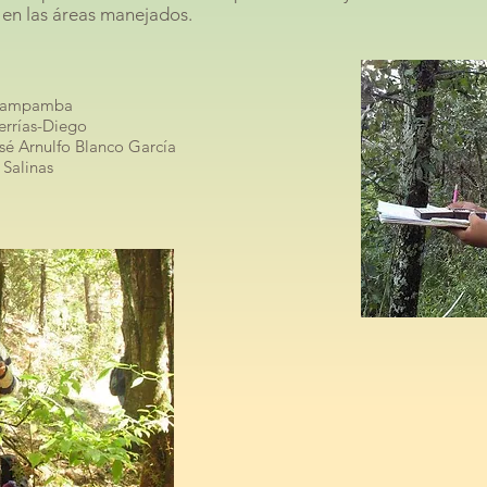
en las áreas manejados.
Mwampamba
errías-Diego
osé Arnulfo Blanco García
 Salinas