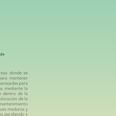
 de
áreas donde se
para mantener
 manejadas para
a, mediante la
en dentro de la
ploración de la
 mantenimiento
ques maduros y
os perdiendo y