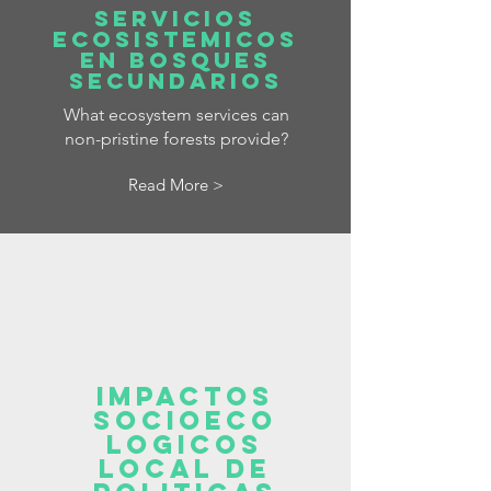
SERVICIOS
ECOSISTEMICOS
EN BOSQUES
SECUNDARIOS
What ecosystem services can
non-pristine forests provide?
Read More >
IMPACTOS
SOCIOECO
LOGICOS
LOCAL DE