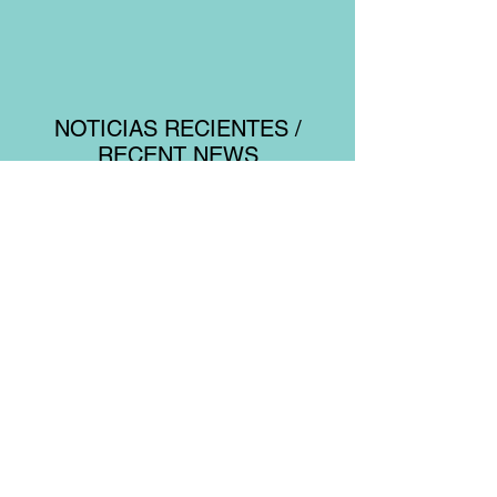
NOTICIAS RECIENTES /
RECENT NEWS
CONVOCATORIA ABIERTA
para el INGRESO en el Posgrado en
Ciencias de la Sostenibilidad en
Agosto 2021
(fecha límite 11 de feb '21)
COMING UP
SOON: